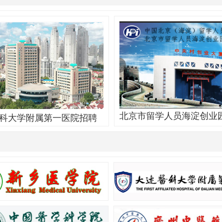
北京市留学人员海淀创业
科大学附属第一医院招聘
北京市留学人员海淀创业园成立于1
大学附属第一医院2025年公开招
10月，是北京首家专门为留学人
人才公告 根据《事业单位人事管
业所建立的科技企业孵化器...
（国务院令第652号）、《辽宁省
公开招聘人员办法》等规定，结
实际，拟面向社会公开招聘高层
现将有关事项公告如下：