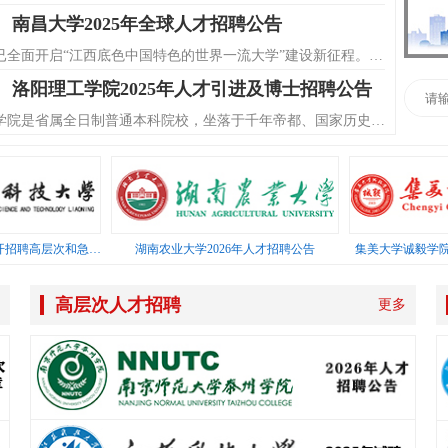
南昌大学2025年全球人才招聘公告
百年南大已全面开启“江西底色中国特色的世界一流大学”建设新征程。人才是第一资源，学校需要杰出的您加盟，携手南大，广聚英才，加快建设世界一流大学，在服务强国建设、民族复兴和书写中国式现代化江西篇章中不断呈现“南昌大学前景无限”的新图景！ 作为举全省之力打造的南昌大学，正以前所未有的开放姿态，坚持人才强校核心战略，面向海内外提供杰出人才、学科领军人才、学科方向带头人、学科优秀人才四种类型的岗位，支持学科一流发展，为服务教育强国和科教强省战略作出新的更大贡献！
洛阳理工学院2025年人才引进及博士招聘公告
洛阳理工学院是省属全日制普通本科院校，坐落于千年帝都、国家历史文化名城、中原城市群副中心城市——洛阳。
新乡医学院2024年诚聘海内外优秀人才公告
新乡医学院是河南省唯一一所独立建制的西医本科院校、“十三五”国家百所中西部高校基础能力建设工程支持高校、河南省博士学位授予单位重点立项建设单位。医学教育肇始于1922年，1982年升格为本科，定名新乡医学院，1998年获得硕士学位授予权。2006年顺利通过教育部本科教学水平评估并获得优秀；2016年在教育部本科教学工作审核评估中获专家组好评；2016年成为“十三五”国家百所中西部高校基础能力建设工程支持高校；2018年顺利通过教育部临床医学专业认证。2020年，学校“免疫与模式动物学科创新引智基地”获批国家“111计划”。
江苏科技大学2024年诚聘海内外优秀人才
辽宁科技大学2026年公开招聘高层次和急需紧缺人才公告
湖南农业大学2026年人才招聘公告
集美大学诚毅学院
为加快建设行业特色鲜明的高水平大学，根据学校事业发展和师资队伍建设需要，2024年我校诚邀海内外优秀人才加盟，期待与您携手共进！
苏州大学诚聘海内外优秀人才
高层次人才招聘
更多
苏州大学长期面向全球招聘东吴讲席教授、东吴特聘教授、特聘副教授和校聘优秀青年学者等岗位。详细招聘信息可关注苏州大学人才招聘网https://rczp.suda.edu.cn/recruit/recruitNew/，苏州大学真诚期盼海内外优秀人才加盟，共谋发展！
重庆文理学院面向海内外公开招聘二级学院院长公告
根据学科建设和事业发展需要，经学校研究，决定面向海内外公开招聘二级学院院长1名，现将有关事项公告如下： 一、招聘岗位 土木工程学院院长
浙江大学山东（临沂）现代农业研究院博士人才招聘简章
浙江大学山东（临沂）现代农业研究院（以下简称“浙大山东农研院”）是临沂市人民政府、浙江大学共同举办，在临沂注册的独立法人事业单位。浙大山东农研院立足现代农业发展及“新六产”培育，以品牌农业、生态农业、设施农业、休闲农业和智慧农业为主要研究方向，依托临沂市经济与产业的发展优势，以浙江大学的科技成果为基础，汇集双方科技创新资源，建立政府支持、产学研结合、面向市场的集公共平台服务、人才集聚、新兴产业孵化、高新技术研发与转化、创新人才培养于一体的新型研发机构。 根据工作需要，经研究确定，浙大山东农研院开展博士人才招聘工作，现将有关事项公告如下：