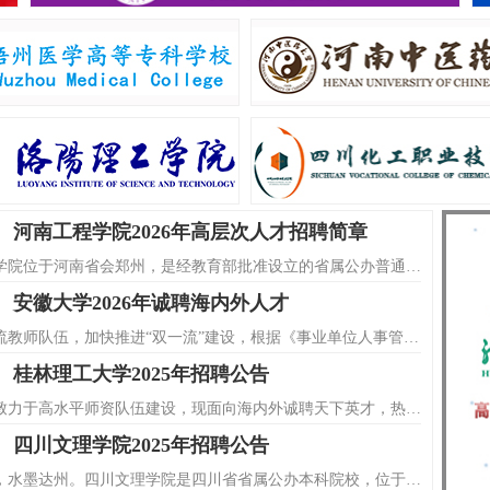
河南工程学院2026年高层次人才招聘简章
河南工程学院位于河南省会郑州，是经教育部批准设立的省属公办普通本科院校。学校是河南省重点建设的“示范性应用技术类型本科院校”、河南省文明校园标兵、河南省工业软件产教联盟理事长单位、国家工业软件行业产教融合共同体副理事长单位、国家发展改革委“十四五”时期教育强国推进工程储备高校、国家工信部重点领域产业人才基地。
安徽大学2026年诚聘海内外人才
为组建一流教师队伍，加快推进“双一流”建设，根据《事业单位人事管理条例》（国务院令第652号）和中共安徽省委组织部、安徽省人力资源社会保障厅《关于印发〈安徽省事业单位公开招聘人员暂行办法〉的通知》（皖人社发〔2010〕78号）规定，现就安徽大学2026年度教学科研岗位招聘有关事项公告如下：
桂林理工大学2025年招聘公告
学校长期致力于高水平师资队伍建设，现面向海内外诚聘天下英才，热忱欢迎符合申报条件要求的优秀人才应聘！
四川文理学院2025年招聘公告
巴渠秀壤，水墨达州。四川文理学院是四川省省属公办本科院校，位于四川省东部达州市，是四川省高校整体转型发展试点单位、四川省硕士学位授权立项建设单位、四川省“优先培育”类硕士学位授予立项建设单位、化学工程与技术学科入选四川省高等学校“双一流”建设贡嘎计划建设学科。学校办学历史可溯及清末龙山书院。设23个二级学院，专业涵盖文学、理学、工学、教育学、艺术学、管理学、历史学、法学、经济学、医学十大学科门类。全日制在校普通学生20000余人，面向全国25个省市招生。学校建有省级重点研究基地四川革命老区发展研究中心等22个科研团队。 雄心力聚九州士，豪情广纳四海才。根据《四川文理学院塔石人才工程实施意见（试行）》（川文理委〔2023〕58号）及《塔石人才引进补充办法》（川文理〔2024〕48号）等有关规定，参照四川省关于省属高校公开招聘工作人员等文件精神，结合学校工作实际，四川文理学院诚邀天下英才来达建功立业、到校大展宏图，现将人才引进有关事项公告如下。