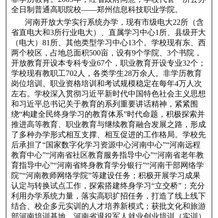
全日制普通高职院校——郑州信息科技职业学院。
河南开放大学实行系统办学，现有市级电大22所（含
省直电大和3所行业电大）、直属学习中心1所、县级开大
（电大）81所、其他类型学习中心13个。学校现有东、西
两个校区，占地总面积500亩，设有9个学院、3个书院，
开放教育开设本专科专业67个，职业教育开设专业32个；
学校现有教职工702人，各类学生28万余人。非学历教育
岗位培训、职业资格培训和考试规模稳定在每年4万人次
左右。学校深入贯彻习近平新时代中国特色社会主义思想
和习近平总书记关于教育的系列重要讲话精神，紧紧围
绕“构建全民终身学习的教育体系”时代命题，积极探索并
推进高等教育、职业教育与继续教育融合发展之路，形成
了多种办学形式相互支撑、相互促进的工作格局。学校先
后承担了“国家数字化学习资源中心河南中心”“河南远程
教育中心”“河南省社区教育服务指导中心”“河南省老年教
育指导中心”“河南省终身教育学分银行”“河南干部网络学
院”“河南教师网络学院”等建设任务；积极开展学习成果
认定与转换试点工作，探索搭建终身学习“立交桥”；充分
利用办学系统力量，落实高职扩招任务，打造了线上线下
结合、校企多元实训的人才培养新模式；获批文化和旅游
部河南培训基地、河南省退役军人就业创业培训（实训）