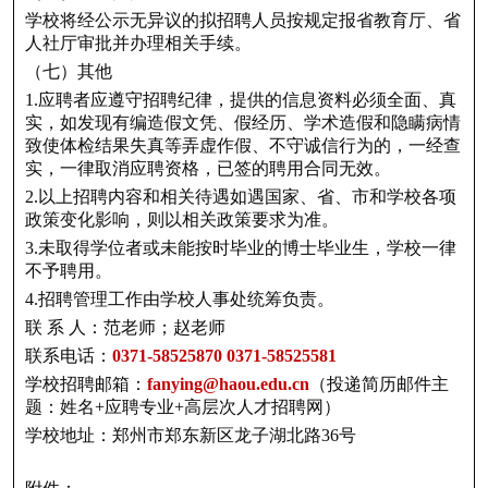
学校将经公示无异议的拟招聘人员按规定报省教育厅、省
人社厅审批并办理相关手续。
（七）其他
1.应聘者应遵守招聘纪律，提供的信息资料必须全面、真
实，如发现有编造假文凭、假经历、学术造假和隐瞒病情
致使体检结果失真等弄虚作假、不守诚信行为的，一经查
实，一律取消应聘资格，已签的聘用合同无效。
2.以上招聘内容和相关待遇如遇国家、省、市和学校各项
政策变化影响，则以相关政策要求为准。
3.未取得学位者或未能按时毕业的博士毕业生，学校一律
不予聘用。
4.招聘管理工作由学校人事处统筹负责。
联 系 人：范老师；赵老师
联系电话：
0371-58525870 0371-58525581
学校招聘邮箱：
fanying@haou.edu.cn
（投递简历邮件主
题：姓名+应聘专业+高层次人才招聘网）
学校地址：郑州市郑东新区龙子湖北路36号