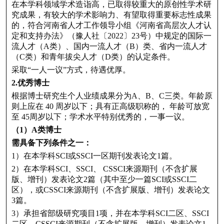
在本学科领域学术造诣高，已取得较重大的原创性学术研
究成果，有较大的学术影响力、有望取得重要标志性成果
的，符合河南省人才工作领导小组《河南省高层次人才认
定和支持办法》（豫人社〔2022〕23号）中规定的国际一
流人才（A类）、国内一流人才（B）类、省内一流人才
（C类）和青年拔尖人才（D类）的认定条件。
采取“一人一议”方式，待遇优厚。
2.优秀博士
根据博士研究生个人业绩成果分为A、B、C三类。年龄原
则上应在 40 周岁以下；具有正高级职称的， 年龄可放宽
至 45周岁以下；学术水平特别优秀的，一事一议。
（1）A类博士
需具备下列条件之一：
1）在本学科SCI或SSCI一区期刊发表论文1篇。
2）在本学科SCI、SSCI、 CSSCI来源期刊（不含扩展
版、增刊）发表论文2篇（其中至少一篇SCI或SSCI二
区），或CSSCI来源期刊（不含扩展版、增刊）发表论文
3篇。
3）承担省部级研究项目1项，并在本学科SCI二区、SSCI
二区、CSSCI来源期刊（不含扩展版、增刊）发表论文1