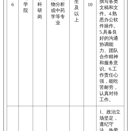
生
撰写各类
学
科
物分析
6
10
及
文稿和文
院
研
或中药
以
件。
4.
熟
岗
学等专
上
悉办公软
业
件操作。
5.
具备良
好的沟通
协调能
力、团队
合作精神
和服务意
识。
6.
工
作责任心
强，能吃
苦耐劳，
认真对待
工作。
1
、政治立
场坚定，
遵纪守
法，热爱