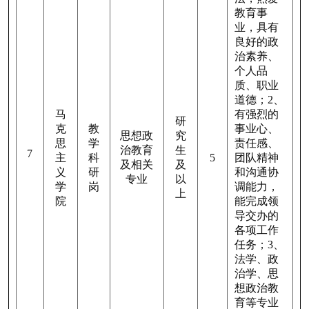
教育事
业，具有
良好的政
治素养、
个人品
质、职业
道德；
2
、
马
有强烈的
研
克
教
事业心、
思想政
究
思
学
责任感、
治教育
生
7
主
科
5
团队精神
及相关
及
义
研
和沟通协
专业
以
学
岗
调能力，
上
院
能完成领
导交办的
各项工作
任务；
3
、
法学、政
治学、思
想政治教
育等专业