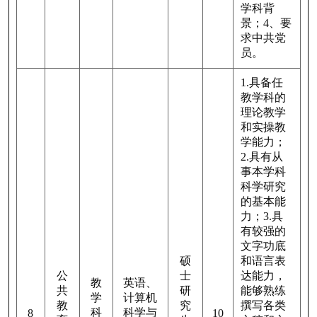
学科背
景；
4
、要
求中共党
员。
1.
具备任
教学科的
理论教学
和实操教
学能力；
2.
具有从
事本学科
科学研究
的基本能
力；
3.
具
有较强的
文字功底
硕
和语言表
公
士
达能力，
教
英语、
共
研
能够熟练
学
计算机
教
究
撰写各类
科
科学与
8
10