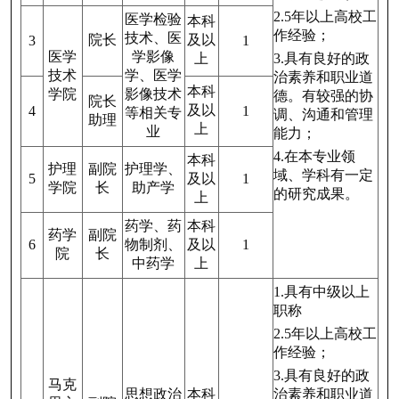
2.5年以上高校工
医学检验
本科
作经验；
技术、医
院长
及以
3
1
医学
学影像
上
3.具有良好的政
技术
学、医学
治素养和职业道
本科
学院
影像技术
德。有较强的协
院长
及以
4
1
等相关专
调、沟通和管理
助理
上
业
能力；
4.在本专业领
本科
护理
副院
护理学、
域、学科有一定
5
及以
1
学院
长
助产学
的研究成果。
上
药学、药
本科
药学
副院
6
物制剂、
及以
1
院
长
中药学
上
1.具有中级以上
职称
2.5年以上高校工
作经验；
3.具有良好的政
马克
思想政治
本科
治素养和职业道