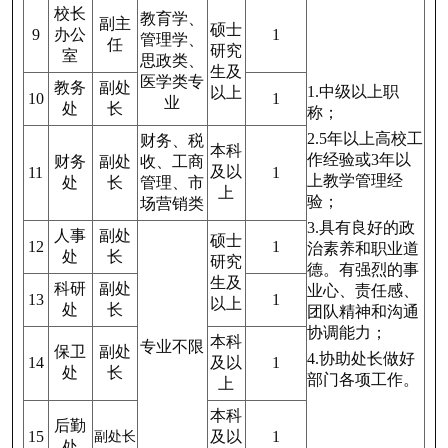
校长
教育学、
副主
硕士
9
办公
1
管理学、
任
研究
室
思政类、
生及
医学类专
教务
副处
1.中级以上职
以上
10
1
业
处
长
称；
2.5年以上高校工
财务、税
本科
作经验或3年以
财务
副处
收、工商
及以
11
1
上教学管理经
处
长
管理、市
上
验；
场营销类
3.具有良好的政
人事
副处
硕士
12
1
治素养和职业道
处
长
研究
德。有强烈的事
生及
科研
副处
业心、责任感、
13
1
以上
处
长
团队精神和沟通
协调能力；
本科
专业不限
保卫
副处
4.协助处长做好
14
及以
1
处
长
部门各项工作。
上
本科
后勤
15
及以
1
副处长
处