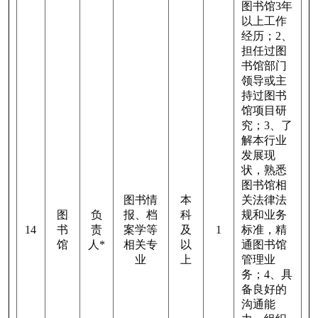
图书馆
3
年
以上工作
经历；
2
、
担任过图
书馆部门
领导或主
持过图书
馆项目研
究；
3
、了
解本行业
发展现
状，熟悉
图书馆相
图书情
本
关法律法
图
负
报、档
科
规和业务
14
书
责
案学等
及
1
标准，精
馆
人
*
相关专
以
通图书馆
业
上
管理业
务；
4
、具
备良好的
沟通能