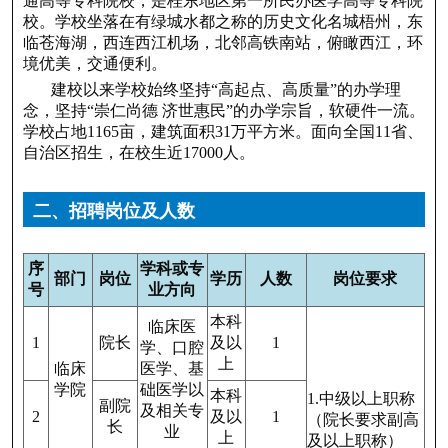
通高等专科院校，是桂东地区第一所民办医学高等专科院
校。学校坐落在有绿城水都之称的历史文化名城梧州，东
临苍海湖，西连西江机场，北邻高铁南站，俯瞰西江，环
境优美，交通便利。
建校以来学校始终坚持“高起点、高质量”的办学理
念，坚持“崇仁尚德 济世惠民”的办学宗旨，软硬件一流。
学校占地1165亩，建筑面积31万平方米。面向全国11省、
自治区招生，在校生近17000人。
二、招聘岗位及人数
序
学科或专
部门
岗位
学历
人数
岗位要求
号
业方向
本科
临床医
1
院长
及以
1
学、口腔
上
临床
医学、基
学院
础医学以
本科
1.中级以上职称
副院
及相关专
2
及以
1
（院长要求副高
长
业
上
及以上职称）