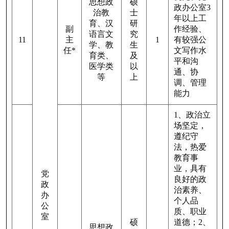
思想政
硕
政办公室
3
治教
士
年以上工
育、汉
研
副
作经验、
语言文
究
11
主
1
有较强公
学、教
生
任
*
文写作水
育类、
及
平和沟
医学类
以
通、协
等
上
调、管理
能力
1
、政治立
场坚定，
遵纪守
法，热爱
教育事
业，具有
党
良好的政
政
治素养、
办
个人品
公
质、职业
室
硕
道德；
2
、
思想政