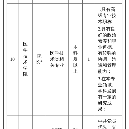
1.具有高
级专业技
术职称；
2.
具有良
好的政治
素养和职
医
本
业道德。
学
医学技
科
有较强的
技
院
10
术类相
及
1
协调、沟
术
长
*
关专业
以
通和管理
学
上
能力；
院
3.
在本专
业领域、
学科发展
有一定的
研究成
果；
中共党员
优先、党