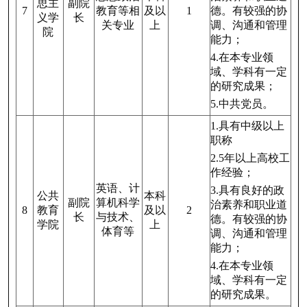
思主
副院
7
教育等相
及以
1
德。有较强的协
义学
长
关专业
上
调、沟通和管理
院
能力；
4.在本专业领
域、学科有一定
的研究成果；
5.中共党员。
1.具有中级以上
职称
2.5年以上高校工
作经验；
英语、计
3.具有良好的政
公共
本科
副院
算机科学
治素养和职业道
8
教育
及以
2
长
与技术、
德。有较强的协
学院
上
体育等
调、沟通和管理
能力；
4.在本专业领
域、学科有一定
的研究成果。