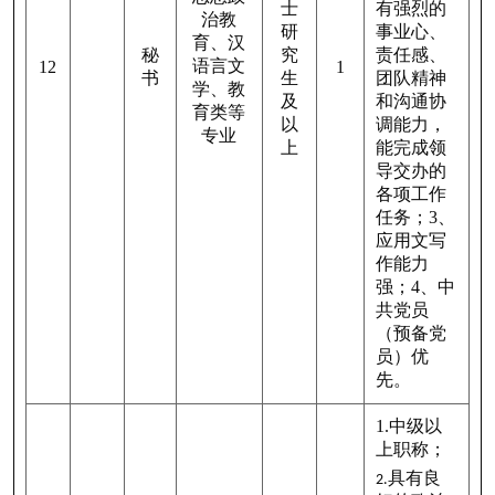
士
有强烈的
治教
研
事业心、
育、汉
秘
究
责任感、
语言文
12
1
书
生
团队精神
学、教
及
和沟通协
育类等
以
调能力，
专业
上
能完成领
导交办的
各项工作
任务；
3
、
应用文写
作能力
强；
4
、中
共党员
（预备党
员）优
先。
1.
中级以
上职称；
具有良
2.