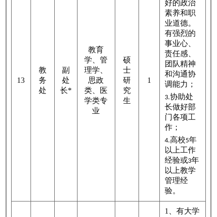
好的政治
素养和职
业道德。
有强烈的
事业心、
教育
责任感、
学、管
硕
团队精神
教
副
理学、
士
和沟通协
13
务
处
思政
研
1
调能力；
处
长
*
类、医
究
协助处
3.
学类专
生
长做好部
业
门各项工
作；
高校
年
4.
5
以上工作
经验或
年
3
以上教学
管理经
验。
1
、有大学