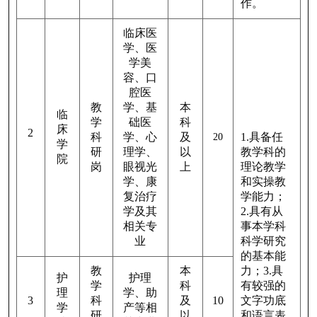
作。
临床医
学、医
学美
容、口
腔医
教
学、基
本
临
学
础医
科
床
2
科
学、心
及
1.具备任
20
学
研
理学、
以
教学科的
院
岗
眼视光
上
理论教学
学、康
和实操教
复治疗
学能力；
学及其
2.具有从
相关专
事本学科
业
科学研究
的基本能
教
本
力；3.具
护
护理
学
科
有较强的
理
学、助
3
科
及
10
文字功底
学
产等相
研
以
和语言表