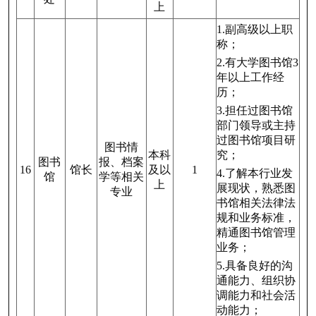
上
1.副高级以上职
称；
2.有大学图书馆3
年以上工作经
历；
3.担任过图书馆
部门领导或主持
过图书馆项目研
图书情
本科
究；
图书
报、档案
16
馆长
及以
1
4.了解本行业发
馆
学等相关
上
展现状，熟悉图
专业
书馆相关法律法
规和业务标准，
精通图书馆管理
业务；
5.具备良好的沟
通能力、组织协
调能力和社会活
动能力；