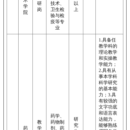
术
研
技术、
以
学
岗
卫生检
上
院
验与检
疫等专
业
1.
具备任
教学科的
理论教学
和实操教
学能力；
2.
具有从
事本学科
科学研究
的基本能
力；
3.
具
有较强的
文字功底
和语言表
药学、
研
达能力，
教
药物制
究
能够熟练
药
学
剂、药