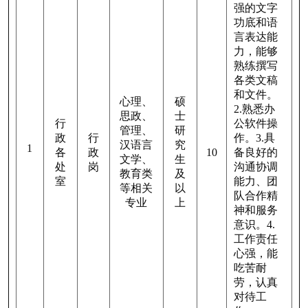
强的文字
功底和语
言表达能
力，能够
熟练撰写
各类文稿
和文件。
心理、
硕
2.
熟悉办
思政、
士
行
公软件操
管理、
研
政
行
作。
3.
具
汉语言
究
1
各
政
10
备良好的
文学、
生
处
岗
沟通协调
教育类
及
室
能力、团
等相关
以
队合作精
专业
上
神和服务
意识。
4.
工作责任
心强，能
吃苦耐
劳，认真
对待工