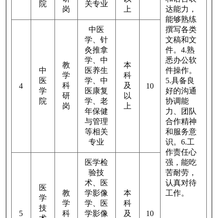
院
关专业
岗
上
达能力，
能够熟练
中医
撰写各类
学、针
文稿和文
灸推拿
件。4.熟
学、中
悉办公软
教
本
中
医养生
件操作。
学
科
医
学、中
5.具备良
科
及
4
10
学
医康复
好的沟通
研
以
院
学、老
协调能
岗
上
年保健
力、团队
与管理
合作精神
等相关
和服务意
专业
识。6.工
作责任心
医学检
强，能吃
验技
苦耐劳，
术、医
认真对待
医
教
学影像
本
工作。
学
学
学、医
科
技
5
科
学影像
及
10