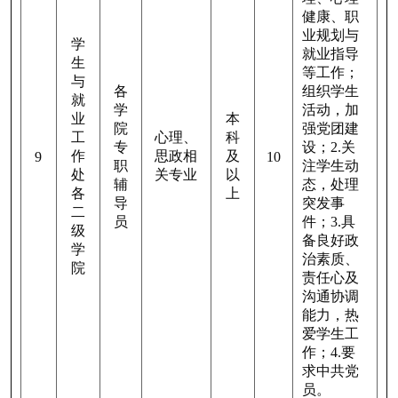
健康、职
业规划与
学
就业指导
生
等工作；
与
各
组织学生
就
学
活动，加
业
本
院
强党团建
工
心理、
科
专
设；2.关
作
思政相
及
9
10
职
注学生动
处
关专业
以
辅
态，处理
各
上
导
突发事
二
员
件；3.具
级
备良好政
学
治素质、
院
责任心及
沟通协调
能力，热
爱学生工
作；4.要
求中共党
员。