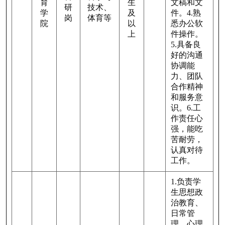
育
生
文稿和文
研
技术、
学
及
件。
4.
熟
岗
体育等
院
以
悉办公软
上
件操作。
5.
具备良
好的沟通
协调能
力、团队
合作精神
和服务意
识。
6.
工
作责任心
强，能吃
苦耐劳，
认真对待
工作。
1.负责学
生思想政
治教育、
日常管
理、心理