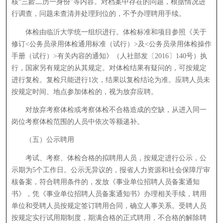
核“三龄二历一身份”等内容。对档案中存在的问题，根据情况进
行调查，问题未查清并处理到位的，不予办理聘用手续。
体检由临沂大学统一组织进行。体检标准和项目参照《关于
修订<公务员录用体检通用标准（试行）>及<公务员录用体检操作
手册（试行）>有关内容的通知》（人社部发〔2016〕140号）执
行，国家另有规定的从其规定。对体检结果有疑问的，可按规定
进行复检。复检只能进行1次，结果以复检结论为准。应聘人员未
按规定时间、地点参加体检的，视为放弃应聘。
对放弃考察体检或考察体检不合格造成的空缺，从进入同一
岗位考察体检范围的人员中依次等额递补。
（五）公示聘用
考试、考察、体检合格的拟聘用人员，按规定进行公示，公
示期为5个工作日。公示无异议的，报省人力资源和社会保障厅审
核备案，符合聘用条件的，发放《事业单位招聘人员备案通知
书》，凭《事业单位招聘人员备案通知书》办理相关手续，聘用
单位和受聘人员按规定签订聘用合同，确立人事关系。受聘人员
按规定实行试用期制度，期满合格的正式聘用，不合格的解除聘