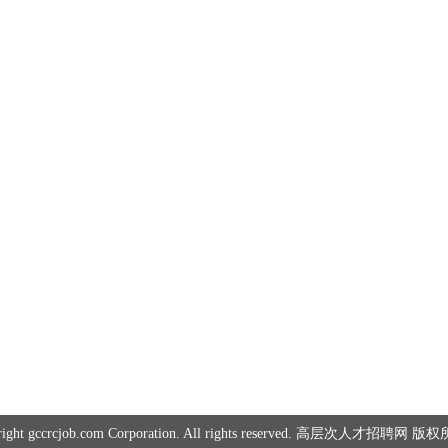
right gccrcjob.com Corporation. All rights reserved. 高层次人才招聘网 