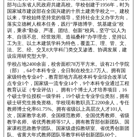
部与山东省人民政府共建高校。学校创建于1956年，时为
国家城市建设部在全国兴建的十所土建类学校之一。建校
以来，学校始终坚持党的领导，坚持社会主义办学方向，
落实立德树人根本任务，践行“厚德博学、筑基建业”校
训，秉承“勤奋、严谨、团结、创新”校风，坚守“以人为
本、自强不息、经世致用、造福桑梓”办学理念，坚持以
工为主、以土木建筑学科为特色，覆盖工、理、管、文、
法、艺、经、交叉8大学科门类交叉渗透、协调发展，建
设应用研究型大学。
学校占地2400余亩，校舍面积78万平方米。设有21个学院
（部），64个本科专业，全日制在校生2.7万人。拥有国
家级特色专业4个，教育部地方高校本科专业综合改革试
点专业1个，国家级一流专业14个，9个本科专业通过工程
教育认证（专业评估）。拥有1个博士人才培养项目，16
个硕士学位授权一级学科，19个硕士专业学位类别，拥有
硕士研究生推免资格。学校现有教职员工2200余人，专任
教师博士化率61.75%。拥有省级以上高层次人才101人
次，国家教学名师、全国模范教师、全国优秀教师、省级
教学名师、省优秀教师等57人，拥有教育部创新团队、国
家课程思政教学团队、国家级虚拟教研室、省优秀创新团
队、省黄大年式教师团队等教学科研创新团队60个。