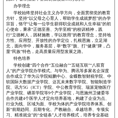
办学理念
学校始终坚持社会主义办学方向，全面贯彻党的教育
方针，坚持“以父母之心育人，帮助学生成就梦想”的办学
宗旨，恪守“让每一位学生获得职业成就和人生幸福”的初
心使命，秉承“正德至善、为学至精”的校训精神，践
行“立德树人，因材施教，学以致用”的教育理念，坚持地
方性、应用型、开放性的办学定位，扎根恩施，立足湖
北，面向华中，服务基层，举“数字”旗、打“健康”牌，凸
显“民族”特色，走高质量应用型发展之路。
特色培养
学校创建“四个合作“五位融合”“五链互联”“八双育
人”的产业学院办学模式。与华为、腾讯等多家名企深度
合作成立了华为云学院鲲鹏中心、金蝶数智财税学院、中
软国际大数据产业学院、达瓦未来数字学院、智能制造学
院、讯方5G（ICT）学院、中公教育学院、瑞派宠物医疗
产业学院、硒茶学院等9个产业学院，与恩施州卫健委等
合作共建4个医学人才定向培养基地，构建了企业为点、
行业为线、区域为面、学校为体的产业学院培养体系。创
新“前期趋同、后期专化、产教融合、卓越培养、专项实
习、精准就业”的“全链条”人才培养模式，培养专业基础