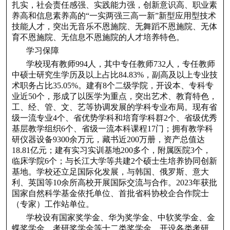
扎实，社会责任感强、实践能力强，创新意识高、职业素
养高和信息素养高的“一实两强三高一新”新型应用型技术
技能人才，突出无音乐不恩施院、无舞蹈不恩施院、无体
育不恩施院、无信息不恩施院的人才培养特色。
学习保障
学校现有教师994人，其中专任教师732人，专任教师
中硕士研究生学历及以上占比84.83%，副高及以上专业技
术职务占比35.05%。建有8个二级学院，开设本、专科专
业近50个，形成了以医学为重点，突出艺术、教育特色，
工、经、管、文、艺等协调发展的学科专业布局。现有省
级一流专业4个、省优势学科和培育学科群2个、省级优秀
基层教学组织6个、省级一流本科课程17门；拥有教学科
研仪器设备9300余万元，藏书近200万册，资产总值达
18.81亿元；建有实习实训基地200多个，附属医院3个，
临床学院6个；与长江大学等共建2个硕士生培养协同创新
基地。学校还立足国际化发展，与韩国、俄罗斯、意大
利、英国等10余所高校开展国际交流与合作。2023年获批
国家自然科学基金依托单位、首批省科协校企合作院士
（专家）工作站单位。
学校设有国家奖学金、华为奖学金、中软奖学金、金
蝶奖学金、考研奖学金等十二类奖学金，开设各类考研