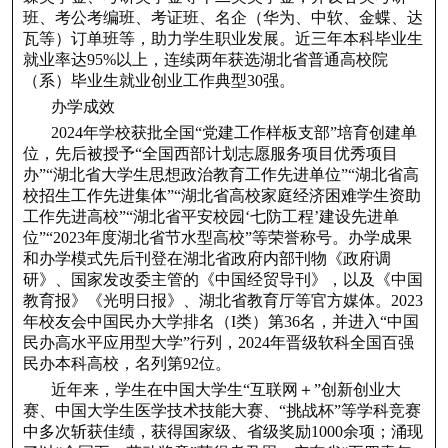
班、考公考编班、考证班、名企（华为、中软、金蝶、达
瓦等）订单班等，助力学生职业发展。近三年本科毕业生
就业率达95%以上，连续两年获选湖北省普通高校院
（系）毕业生就业创业工作典型30强。
办学成效
2024年学校获批全国“党建工作样板支部”培育创建单
位，先后被授予“全国西部计划志愿服务项目优秀项目
办”“湖北省大学生思想政治教育工作先进单位”“湖北省高
校招生工作先进集体”“湖北省高校家庭经济困难学生资助
工作先进高校”“湖北省平安校园‘七防工程’建设先进单
位”“2023年度湖北省节水型高校”等荣誉称号。办学成果
和办学模式先后刊登在湖北省政府内部刊物《政府调
研》、国家发改委主管的《中国经贸导刊》，以及《中国
教育报》《光明日报》、湖北省教育厅等官方媒体。2023
年校友会中国民办大学排名（I类）第36名，并进入“中国
民办高水平应用型大学”行列，2024年晋级软科全国百强
民办本科高校，名列第92位。
近年来，学生在中国大学生“互联网＋”创新创业大
赛、中国大学生医学技术技能大赛、“挑战杯”等学科竞赛
中多次斩获佳绩，获得国家级、省级奖励1000余项；涌现