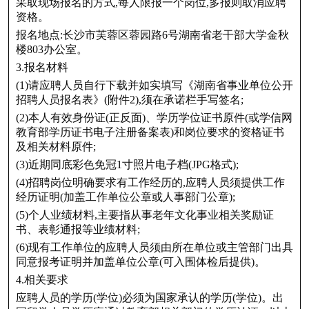
采取现场报名的方式,每人限报一个岗位,多报则取消应聘
资格。
报名地点:长沙市芙蓉区蓉园路6号湖南省老干部大学金秋
楼803办公室。
3.报名材料
(1)请应聘人员自行下载并如实填写《湖南省事业单位公开
招聘人员报名表》(附件2),须在承诺栏手写签名;
(2)本人有效身份证(正反面)、学历学位证书原件(或学信网
教育部学历证书电子注册备案表)和岗位要求的资格证书
及相关材料原件;
(3)近期同底彩色免冠1寸照片电子档(JPG格式);
(4)招聘岗位明确要求有工作经历的,应聘人员须提供工作
经历证明(加盖工作单位公章或人事部门公章);
(5)个人业绩材料,主要指从事老年文化事业相关奖励证
书、表彰通报等业绩材料;
(6)现有工作单位的应聘人员须由所在单位或主管部门出具
同意报考证明并加盖单位公章(可入围体检后提供)。
4.相关要求
应聘人员的学历(学位)必须为国家承认的学历(学位)。出