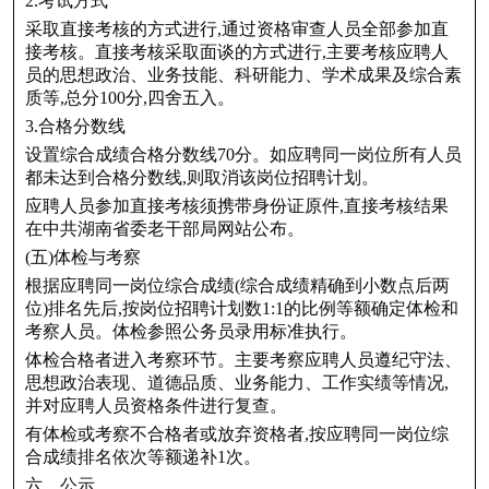
2.考试方式
采取直接考核的方式进行,通过资格审查人员全部参加直
接考核。直接考核采取面谈的方式进行,主要考核应聘人
员的思想政治、业务技能、科研能力、学术成果及综合素
质等,总分100分,四舍五入。
3.合格分数线
设置综合成绩合格分数线70分。如应聘同一岗位所有人员
都未达到合格分数线,则取消该岗位招聘计划。
应聘人员参加直接考核须携带身份证原件,直接考核结果
在中共湖南省委老干部局网站公布。
(五)体检与考察
根据应聘同一岗位综合成绩(综合成绩精确到小数点后两
位)排名先后,按岗位招聘计划数1:1的比例等额确定体检和
考察人员。体检参照公务员录用标准执行。
体检合格者进入考察环节。主要考察应聘人员遵纪守法、
思想政治表现、道德品质、业务能力、工作实绩等情况,
并对应聘人员资格条件进行复查。
有体检或考察不合格者或放弃资格者,按应聘同一岗位综
合成绩排名依次等额递补1次。
六、公示