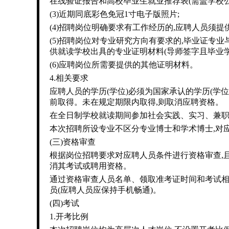
在线验证报告和高校毕业生就业推荐表(需盖学校公
(3)近期同底彩色免冠1寸电子版照片;
(4)招聘岗位明确要求有工作经历的,应聘人员须提
(5)招聘岗位对专业研究方向有要求的,毕业证
供就读学校出具的专业证明材料(导师签字且毕业学
(6)应聘岗位所需要提供的其他证明材料。
4.相关要求
应聘人员的学历(学位)必须为国家承认的学历(学位
前取得。未在规定期限内取得,则取消应聘资格。
在全日制学校就读期间参加社会实践、实习、兼职
本次招聘所设专业不区分专业博士和学术博士,对
(三)资格审查
根据岗位招聘要求对应聘人员条件进行资格审查,
消其考试或聘用资格。
通过资格审查人员名单、领取准考证时间和考试相
员(应聘人员应保持手机畅通)。
(四)考试
1.开考比例