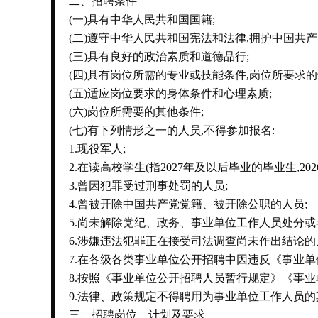
二、招聘条件
(一)具有中华人民共和国国籍;
(二)遵守中华人民共和国宪法和法律,拥护中国共
(三)具有良好的政治素质和道德品行;
(四)具有岗位所需的专业或技能条件,岗位所要求的
(五)适应岗位要求的身体条件和心理素质;
(六)岗位所需要的其他条件;
(七)有下列情形之一的人员,不得参加报名:
1.现役军人;
2.在读高校学生(指2027年及以后毕业的毕业生,20
3.曾因犯罪受过刑事处罚的人员;
4.曾被开除中国共产党党籍、被开除公职的人员;
5.尚未解除党纪、政务、事业单位工作人员处分或
6.涉嫌违法犯罪正在接受司法调查尚未作出结论的
7.在各级各类事业单位公开招聘中因违反《事业
8.按照《事业单位公开招聘人员暂行规定》《事
9.法律、政策规定不得聘用为事业单位工作人员
三、招聘岗位、计划及要求