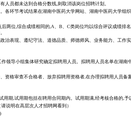
所有人员都未达到合格分数线,则取消该岗位招聘计划。
证。各环节考试结果在湖南中医药大学网站、湖南中医药大学组
后两位,综合成绩相同的,A、B、C类岗位均以综合评议成绩排名为
行。
政治表现、遵纪守法、道德品质、师德师风、业务能力、工作实
工作领导小组集体研究确定拟聘用人员。拟聘用人员名单在湖南
、资格审查不合格者、放弃拟聘用资格者,在办理拟聘用人员备
行试用期,试用期包括在聘用合同期内。试用期满,经考核合格的,予
事科)（请说明在高层次人才招聘网看到）
)