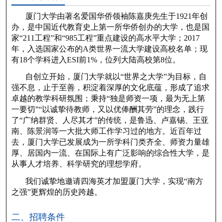
厦门大学由著名爱国华侨领袖陈嘉庚先生于1921年创
办，是中国近代教育史上第一所华侨创办的大学，也是国
家“211工程”和“985工程”重点建设的高水平大学；2017
年，入选国家公布的A类世界一流大学建设高校名单；现
有18个学科进入ESI前1%，位列大陆高校第8位。
自创立开始，厦门大学就以“世界之大学”为目标，自
强不息，止于至善，积淀着深厚的文化底蕴，形成了追求
卓越的教学科研氛围；秉持“独是师资一项，最为无上第
一要切”“以诚挚待教师，又以优俸酬其劳”的理念，践行
了“广纳群贤、人尽其才”的传统，是鲁迅、卢嘉锡、王亚
南、陈景润等一大批大师工作学习过的地方。近百年过
去，厦门大学已发展成为一所学科门类齐全、师资力量雄
厚、居国内一流、在国际上有广泛影响的综合性大学，是
从事人才培养、科学研究的理想学府。
我们诚挚地邀请四海英才加盟厦门大学，实现“南方
之强”更辉煌的历史跨越。
二、招聘条件