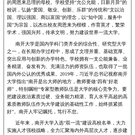
的周恩来总理的母校。学校坚持“允公允能，日新月异”的
校训，弘扬“爱国、敬业、创新、乐群”的传统和“文以治
国、理以强国、商以富国”的理念，以“知中国，服务中
国”为宗旨，以杰出校友周恩来为楷模，作育英才，繁荣
学术，强国兴邦，传承文明，努力建设世界一流大学。
南开大学是国内学科门类齐全的综合性、研究型大学
之一，在长期办学过程中，形成了文理并重、基础宽厚、
突出应用与创新的办学特色。学校拥有一支公能兼备、业
务精湛、奋发有为、充满活力的师资队伍，也取得了一批
国内外公认的优秀成果。2019年，习近平总书记视察南开
大学指出“南开是出大师的地方，教师要做‘四有’好老
师”，特别嘱咐“专家型教师队伍是大学的核心竞争力。要
把建设政治素质过硬、业务能力精湛、育人水平高超的高
素质教师队伍作为大学建设的基础性工作，始终抓紧抓
好”。南开人牢记嘱托，笃行不怠。
近年来，南开大学入选“双一流”建设高校名单，大力
实施人才强校战略，全力汇聚海内外高层次人才，逐步建